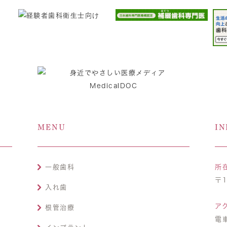
MENU
IN
一般歯科
所
〒1
入れ歯
ア
根管治療
電