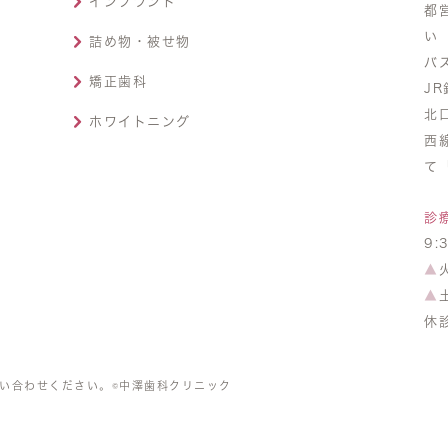
インプラント
都
い
詰め物・被せ物
バ
矯正歯科
J
北
ホワイトニング
西
て
診
9:
▲
▲
休
い合わせください。©中澤歯科クリニック