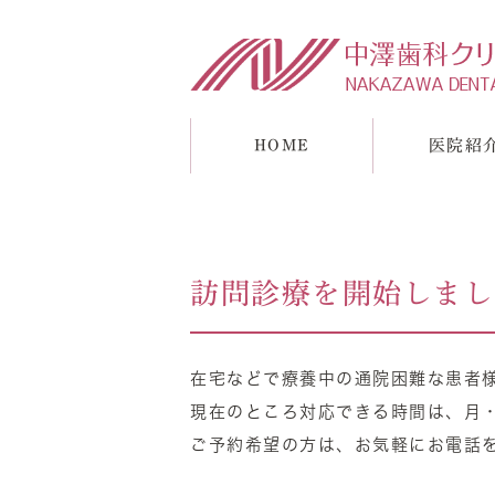
HOME
医院紹
訪問診療を開始しまし
診療理念
一般歯科
アクセス・診療時
入れ歯
根
在宅などで療養中の通院困難な患者
現在のところ対応できる時間は、月・
ご予約希望の方は、お気軽にお電話