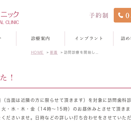
介
診療案内
インプラント
詰め
HOME
新着
訪問診療を開始しました！
た！
間
管治療
スタッフ紹介
インプラント
院長ブログ
詰め物・被せ物
スタッフブ
矯
様（当面は近隣の方に限らせて頂きます）を対象に訪問歯科
火・水・木・金（14時～15時）のお昼休みとさせて頂きま
をくださいませ。日時などの詳しい打ち合わせをさせていた