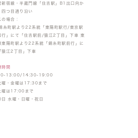
営新宿線・半蔵門線「住吉駅」B1出口向か
 四つ目通り沿い
スの場合：
R錦糸町駅より22系統「東陽町駅行/東京駅
口行」にて「住吉駅前/猿江2丁目」下車 東
線東陽町駅より22系統「錦糸町駅前行」に
「猿江2丁目」下車
療時間
30-13:00/14:30-19:00
火曜・金曜は17:30まで
土曜は17:00まで
診日 水曜・日曜・祝日