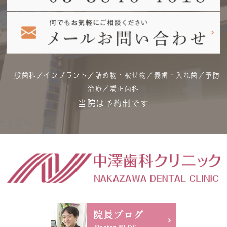
一般歯科／インプラント／詰め物・被せ物／義歯・入れ歯／予防
治療／矯正歯科
当院は予約制です