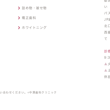
都
い
詰め物・被せ物
バ
矯正歯科
J
北
ホワイトニング
西
て
診
9:
▲
▲
休
い合わせください。©中澤歯科クリニック