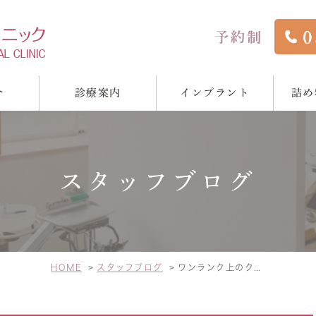
介
診療案内
インプラント
詰め
スタッフブログ
間
管治療
スタッフ紹介
インプラント
院長ブログ
詰め物・被せ物
スタッフブ
矯
HOME
スタッフブログ
ワンランク上のクリーニング