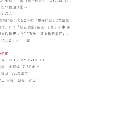
営新宿線・半蔵門線「住吉駅」B1出口向か
 四つ目通り沿い
スの場合：
R錦糸町駅より22系統「東陽町駅行/東京駅
口行」にて「住吉駅前/猿江2丁目」下車 東
線東陽町駅より22系統「錦糸町駅前行」に
「猿江2丁目」下車
療時間
30-13:00/14:30-19:00
火曜・金曜は17:30まで
土曜は17:00まで
診日 水曜・日曜・祝日