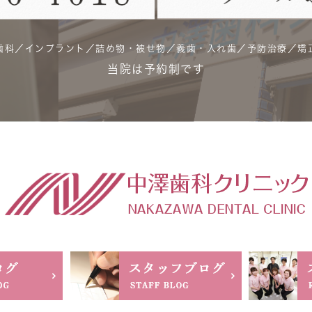
歯科／インプラント／詰め物・被せ物／義歯・入れ歯／予防治療／矯
当院は予約制です