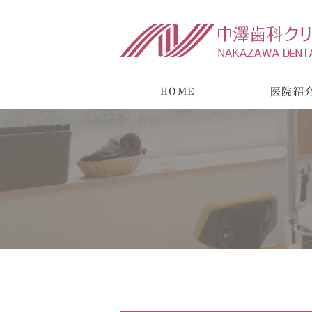
HOME
医院紹
診療理念
一般歯科
アクセス・診療時
入れ歯
根