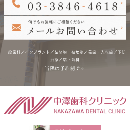
一般歯科／インプラント／詰め物・被せ物／義歯・入れ歯／予防
治療／矯正歯科
当院は予約制です